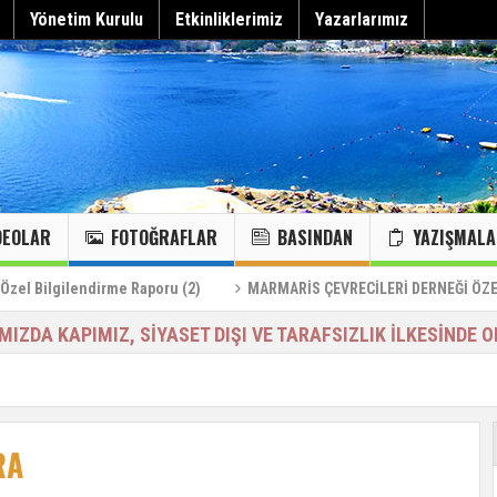
Yönetim Kurulu
Etkinliklerimiz
Yazarlarımız
DEOLAR
FOTOĞRAFLAR
BASINDAN
YAZIŞMALA
Can Çekişen Körfeze Acil Müdahale Alarmı
“Körfez kaybedilirse Marmaris kaybeder”
Hepsini gör
MARMARİS KANAL TEMİZLİĞİ…
Marmaris kanallarındaki foseptiğin deize karışması…
KÖRFEZ VE DENİZLERİMİZDE YENİ MİSAFİRLERİMİZ
MARMARİS KOYLARI:24/HAZİĞRAN/2023
lendirme Raporu (2)
MARMARİS ÇEVRECİLERİ DERNEĞİ ÖZEL RAPOR (
IMIZDA KAPIMIZ, SİYASET DIŞI VE TARAFSIZLIK İLKESİNDE O
RA