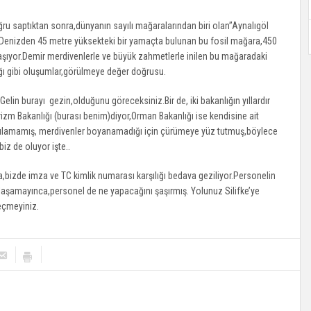
ru saptıktan sonra,dünyanın sayılı mağaralarından biri olan’’Aynalıgöl
ı. Denizden 45 metre yüksekteki bir yamaçta bulunan bu fosil mağara,450
laşıyor.Demir merdivenlerle ve büyük zahmetlerle inilen bu mağaradaki
lığı gibi oluşumlar,görülmeye değer doğrusu.
elin burayı gezin,olduğunu göreceksiniz.Bir de, iki bakanlığın yıllardır
rizm Bakanlığı (burası benim)diyor,Orman Bakanlığı ise kendisine ait
apılamamış, merdivenler boyanamadığı için çürümeye yüz tutmuş,böylece
iz de oluyor işte..
a,bizde imza ve TC kimlik numarası karşılığı bedava geziliyor.Personelin
ü anlaşamayınca,personel de ne yapacağını şaşırmış. Yolunuz Silifke’ye
eçmeyiniz.