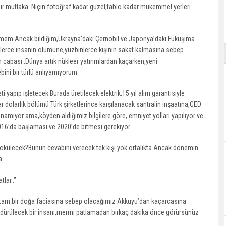
dır mutlaka. Niçin fotoğraf kadar güzel,tablo kadar mükemmel yerleri
emem.Ancak bildiğim,Ukrayna’daki Çernobil ve Japonya’daki Fukuşima
e binlerce insanın ölümüne,yüzbinlerce kişinin sakat kalmasına sebep
 cabası..Dünya artık nükleer yatırımlardan kaçarken,yeni
bini bir türlü anlıyamıyorum.
 yapıp işletecek.Burada üretilecek elektrik,15 yıl alım garantisiyle
ar dolarlık bölümü Türk şirketlerince karşılanacak santralin inşaatına,ÇED
namıyor ama,köyden aldığımız bilgilere göre, emniyet yolları yapılıyor ve
 2016’da başlaması ve 2020’de bitmesi gerekiyor.
e dökülecek?Bunun cevabını verecek tek kişi yok ortalıkta.Ancak dönemin
..
ar..’’
,tam bir doğa faciasına sebep olacağımız Akkuyu’dan kaçarcasına
ldürülecek bir insanı,mermi patlamadan birkaç dakika önce görürsünüz