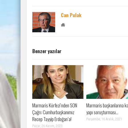
Can Pulak
Benzer yazılar
Marmaris Körfezi’nden SON
Marmaris başkanlarına k
Çağrı: Cumhurbaşkanımız
yapı soruşturması…
Recep Tayyip Erdoğan’a!
Perşembe, 16 Aralık, 2021
Pazar, 26 Kasım, 2023