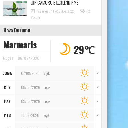
DİP ÇAMURU BİLGİLENDİRME
Pazartesi, 11 Ağustos, 2025
(0)
Yorum
Hava Durumu
Marmaris
29℃
Bugün
06/08/2026
CUMA
07/08/2026
açık
CTS
08/08/2026
açık
PAZ
09/08/2026
açık
PTS
10/08/2026
açık