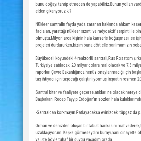
bunu doğayı tahrip etmeden de yapabiliriz.Bunun yolları var
elden çıkarıyoruz ki?
Nükleer santralin fayda yada zararları hakkında ahkam kes
faciaları, yarattığı nükleer sızıntı ve radyoaktif serpinti il
olmuştu.Milyonlarca kişinin hala kanserle boğuşması ise işin
projeleri durdururken,bizim buna dört elle sarılmamızın sebe
Büyükeceli köyündeki 4 reaktörlü santrali,Rus Rosatom şirketi
Türkiye’ye satılacak. 20 milyar dolara mal olacak ve 7,5 mily
raporları Çevre Bakanlığınca henüz onaylanmadığı için başla
taş ihtiyacı için taşocağı çalıştırılıyormuş.İnşaatın resmen
Santral biter ve faaliyete geçerse,atıkları ne olacak,nerey
Başbakanı Recep Tayyip Erdoğan’ın sözleri hala kulaklarımda
-Santraldan korkmayın.Patlayacaksa evinizdeki tüpgaz da patl
Orman ve denizden oluşan bir tabiat harikasını mahvederek
uzaklaşıyorum. Keşke görmeseydim burayı,hani cinayette ö
ya,işte böyle tuhaf bir duygu yaşadım orada.