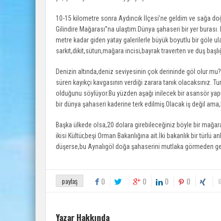
10-15 kilometre sonra Aydıncık İlçesi’ne geldim ve sağa doğ
Gilindire Mağarası’’na ulaştım.Dünya şahaseri bir yer buras
metre kadar giden yatay galerilerle büyük boyutlu bir göle u
sarkıt,dikit,sütun,mağara incisi,bayrak traverten ve duş baş
Denizin altında,deniz seviyesinin çok derininde göl olur mu?G
süren kayıkçı kavgasının verdiği zarara tanık olacaksınız. Tu
olduğunu söylüyor.Bu yüzden aşağı inilecek bir asansör y
bir dünya şahaseri kaderine terk edilmiş.Olacak iş değil ama,b
Başka ülkede olsa,20 dolara girebileceğiniz böyle bir mağar
ikisi Kültür,beşi Orman Bakanlığına ait.İki bakanlık bir türl
düşerse,bu Aynalıgöl doğa şahaserini mutlaka görmeden g
paylaş
0
0
0
0
Yazar Hakkında