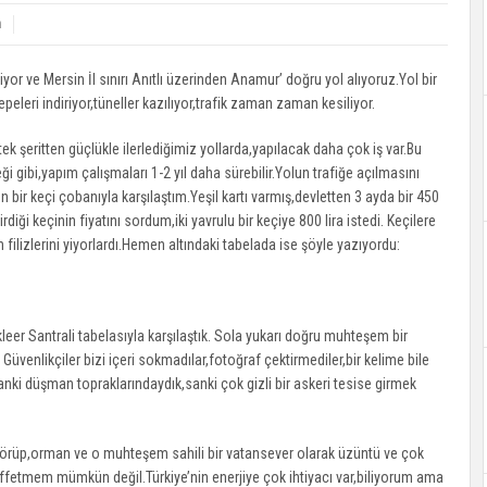
n
yor ve Mersin İl sınırı Anıtlı üzerinden Anamur’ doğru yol alıyoruz.Yol bir
tepeleri indiriyor,tüneller kazılıyor,trafik zaman zaman kesiliyor.
 tek şeritten güçlükle ilerlediğimiz yollarda,yapılacak daha çok iş var.Bu
 gibi,yapım çalışmaları 1-2 yıl daha sürebilir.Yolun trafiğe açılmasını
r keçi çobanıyla karşılaştım.Yeşil kartı varmış,devletten 3 ayda bir 450
rdiği keçinin fiyatını sordum,iki yavrulu bir keçiye 800 lira istedi. Keçilere
filizlerini yiyorlardı.Hemen altındaki tabelada ise şöyle yazıyordu:
eer Santrali tabelasıyla karşılaştık. Sola yukarı doğru muhteşem bir
 Güvenlikçiler bizi içeri sokmadılar,fotoğraf çektirmediler,bir kelime bile
nki düşman topraklarındaydık,sanki çok gizli bir askeri tesise girmek
görüp,orman ve o muhteşem sahili bir vatansever olarak üzüntü ve çok
 affetmem mümkün değil.Türkiye’nin enerjiye çok ihtiyacı var,biliyorum ama