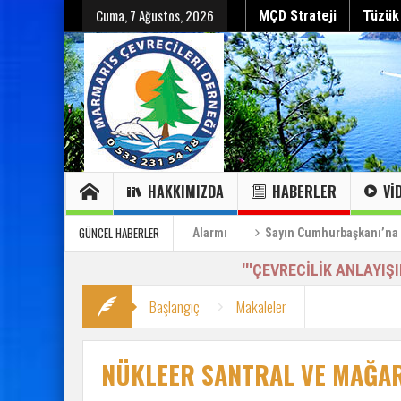
Cuma, 7 Ağustos, 2026
MÇD Strateji
Tüzük
HAKKIMIZDA
HABERLER
VI
Hepsini gör
Hepsini gör
Sayın Cumhurbaşkanı’na Özel Bilgilendirme Raporu (2)
GÜNCEL HABERLER
n Körfeze Acil Müdahale Alarmı
Sayın Cumhurbaşkanı’na Özel Bilgi
'''ÇEVRECİLİK ANLAYIŞ
Başlangıç
Makaleler
NÜKLEER SANTRAL VE MAĞA