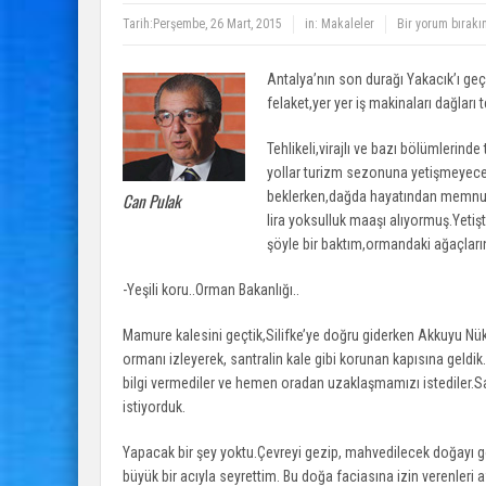
Tarih:
Perşembe, 26 Mart, 2015
in:
Makaleler
Bir yorum bırakı
Antalya’nın son durağı Yakacık’ı geçi
felaket,yer yer iş makinaları dağları 
Tehlikeli,virajlı ve bazı bölümlerinde
yollar turizm sezonuna yetişmeyeceği
beklerken,dağda hayatından memnun bi
Can Pulak
lira yoksulluk maaşı alıyormuş.Yetişti
şöyle bir baktım,ormandaki ağaçların 
-Yeşili koru..Orman Bakanlığı..
Mamure kalesini geçtik,Silifke’ye doğru giderken Akkuyu Nükl
ormanı izleyerek, santralin kale gibi korunan kapısına geldik.
bilgi vermediler ve hemen oradan uzaklaşmamızı istediler.Sa
istiyorduk.
Yapacak bir şey yoktu.Çevreyi gezip, mahvedilecek doğayı 
büyük bir acıyla seyrettim. Bu doğa faciasına izin verenleri