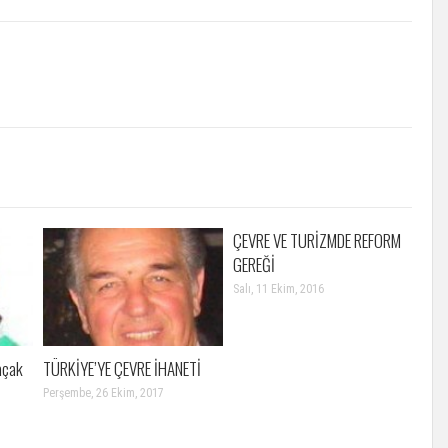
ÇEVRE VE TURİZMDE REFORM
GEREĞİ
Salı, 11 Ekim, 2016
açak
TÜRKİYE’YE ÇEVRE İHANETİ
Perşembe, 26 Ekim, 2017